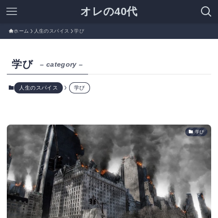
オレの40代
ホーム
人生のスパイス
学び
学び
– category –
人生のスパイス
学び
学び